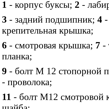
1
- корпус буксы;
2
- лаби
3
- задний подшипник;
4
-
крепительная крышка;
6
- смотровая крышка;
7
- 
планка;
9
- болт М 12 стопорной 
- проволока;
11
- болт М12 смотровой
шайба;