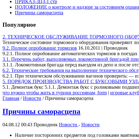
ПРИКАЗ-3ЦЗ-1 стр
ПОЛОЖЕНИЕ о контроле и надзоре за состоянием охраны 
Причины саморасцепа
Популярное
2. ТЕХНИЧЕСКОЕ ОБСЛУЖИВАНИЕ ТОРМОЗНОГО ОБО
Техническое состояние тормозного оборудования проверяют л
9.2. Полное опробование тормозов
16.10.2011 | Проводник
9.2.1. Полное опробование автоматических тормозов в поездах 
3.1. Перечень работ, выполняемых локомотивной бригадой пр
3.1.1. Локомотивная бригада перед выездом из депо и после отст
6.2. Технические требования на выполнение технического обс
6.2.1. При техническом обслуживании вагонов проверить: — изн
5. ПОРЯДОК ПРОИЗВОДСТВА РАБОТ С БУКСОВЫМИ УЗ
5.1. Демонтаж букс 5.1.1. Демонтаж букс с роликовыми подшип
что нужно чтобы жить в турции россиянам, form
|
игровые клуб
Главная
/
Новости
/ Причины саморасцепа
Причины саморасцепа
04.08.12 00:43
Проводник
Новости
-
Новости
Наличие посторонних предметов под головками маятник