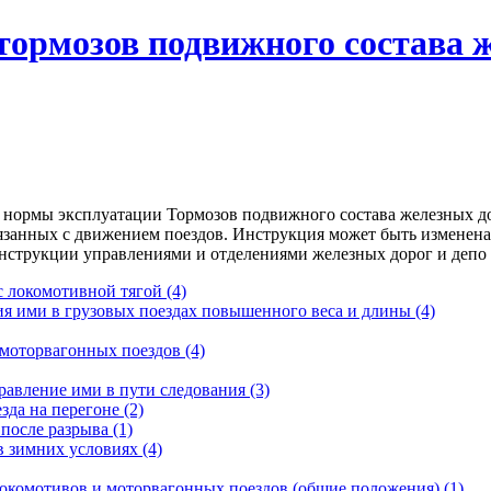
тормозов подвижного состава 
нормы эксплуатации Тормозов подвижного состава железных до
связанных с движением поездов. Инструкция может быть изменен
струкции управлениями и отделениями железных дорог и депо 
 с локомотивной тягой
(4)
ия ими в грузовых поездах повышенного веса и длины
(4)
 моторвагонных поездов
(4)
равление ими в пути следования
(3)
зда на перегоне
(2)
 после разрыва
(1)
в зимних условиях
(4)
локомотивов и моторвагонных поездов (общие положения)
(1)