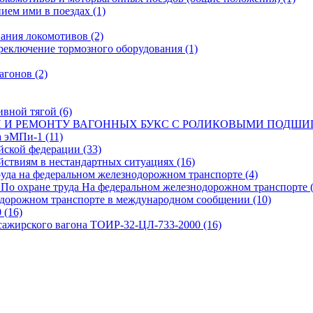
нием ими в поездах
(1)
ования локомотивов
(2)
ереключение тормозного оборудования
(1)
вагонов
(2)
тивной тягой
(6)
И И РЕМОНТУ ВАГОННЫХ БУКС С РОЛИКОВЫМИ ПОД
а эМПи-1
(11)
ийской федерации
(33)
йствиям в нестандартных ситуациях
(16)
труда на федеральном железнодорожном транспорте
(4)
 По охране труда На федеральном железнодорожном транспорте
нодорожном транспорте в международном сообщении
(10)
0
(16)
ссажирского вагона ТОИР-32-ЦЛ-733-2000
(16)