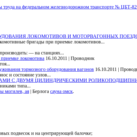
труда на федеральном железнодорожном транспорте № ЦБТ-829 
РУДОВАНИЯ ЛОКОМОТИВОВ И МОТОРВАГОННЫХ ПОЕЗД
окомотивные бригады при приемке локомотивов...
производить: — на станциях...
и приемке локомотива
16.10.2011 | Проводник
оя...
луживания тормозного оборудования вагонов
16.10.2011 | Прово
ос и состояние узлов...
ЛАМИ С ДВУМЯ ЦИЛИНДРИЧЕСКИМИ РОЛИКОПОДШИПНИКА
никами типа...
ы могилев, ая
| Берлога
сауна омск
.
овых подвесок и на центрирующей балочке;