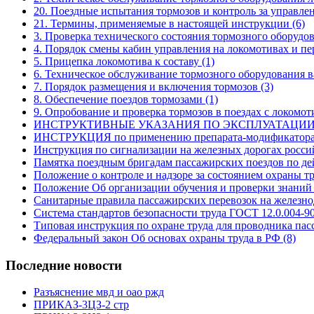
20. Поездные испытания тормозов и контроль за управле
21. Термины, применяемые в настоящей инструкции
(6)
3. Проверка технического состояния тормозного оборуд
4. Порядок смены кабин управления на локомотивах и п
5. Прицепка локомотива к составу
(1)
6. Техническое обслуживание тормозного оборудования 
7. Порядок размещения и включения тормозов
(3)
8. Обеспечение поездов тормозами
(1)
9. Опробование и проверка тормозов в поездах с локомо
ИНСТРУКТИВНЫЕ УКАЗАНИЯ ПО ЭКСПЛУАТАЦИ
ИНСТРУКЦИЯ по применению препарата-модификатор
Инструкция по сигнализации на железных дорогах росс
Памятка поездным бригадам пассажирских поездов по де
Положение о контроле и надзоре за состоянием охраны 
Положение Об организации обучения и проверки знаний
Санитарные правила пассажирских перевозок на желез
Система стандартов безопасности труда ГОСТ 12.0.004-9
Типовая инструкция по охране труда для проводника па
Федеральный закон Об основах охраны труда в РФ
(8)
Последние новости
Разъяснение мвд и оао ржд
ПРИКАЗ-3ЦЗ-2 стр