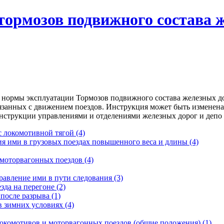
тормозов подвижного состава 
нормы эксплуатации Тормозов подвижного состава железных до
связанных с движением поездов. Инструкция может быть изменен
струкции управлениями и отделениями железных дорог и депо 
 с локомотивной тягой
(4)
ия ими в грузовых поездах повышенного веса и длины
(4)
 моторвагонных поездов
(4)
равление ими в пути следования
(3)
зда на перегоне
(2)
 после разрыва
(1)
в зимних условиях
(4)
локомотивов и моторвагонных поездов (общие положения)
(1)