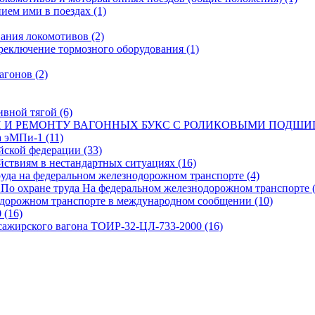
нием ими в поездах
(1)
ования локомотивов
(2)
ереключение тормозного оборудования
(1)
вагонов
(2)
тивной тягой
(6)
И И РЕМОНТУ ВАГОННЫХ БУКС С РОЛИКОВЫМИ ПОД
а эМПи-1
(11)
ийской федерации
(33)
йствиям в нестандартных ситуациях
(16)
труда на федеральном железнодорожном транспорте
(4)
 По охране труда На федеральном железнодорожном транспорте
нодорожном транспорте в международном сообщении
(10)
0
(16)
ссажирского вагона ТОИР-32-ЦЛ-733-2000
(16)