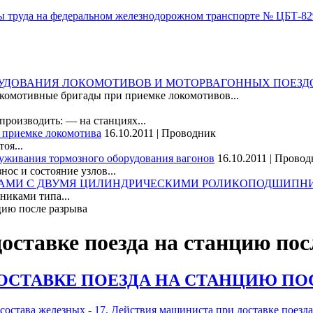
труда на федеральном железнодорожном транспорте № ЦБТ-829 
РУДОВАНИЯ ЛОКОМОТИВОВ И МОТОРВАГОННЫХ ПОЕЗД
окомотивные бригады при приемке локомотивов...
производить: — на станциях...
и приемке локомотива
16.10.2011 | Проводник
оя...
луживания тормозного оборудования вагонов
16.10.2011 | Прово
ос и состояние узлов...
ЛАМИ С ДВУМЯ ЦИЛИНДРИЧЕСКИМИ РОЛИКОПОДШИПНИКА
никами типа...
цию после разрыва
оставке поезда на станцию по
ОСТАВКЕ ПОЕЗДА НА СТАНЦИЮ ПО
 состава железных
-
17. Действия машиниста при доставке поезда