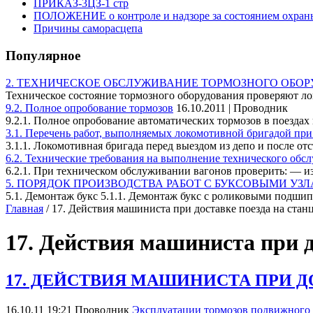
ПРИКАЗ-3ЦЗ-1 стр
ПОЛОЖЕНИЕ о контроле и надзоре за состоянием охраны 
Причины саморасцепа
Популярное
2. ТЕХНИЧЕСКОЕ ОБСЛУЖИВАНИЕ ТОРМОЗНОГО ОБО
Техническое состояние тормозного оборудования проверяют л
9.2. Полное опробование тормозов
16.10.2011 | Проводник
9.2.1. Полное опробование автоматических тормозов в поездах 
3.1. Перечень работ, выполняемых локомотивной бригадой пр
3.1.1. Локомотивная бригада перед выездом из депо и после отст
6.2. Технические требования на выполнение технического обс
6.2.1. При техническом обслуживании вагонов проверить: — изн
5. ПОРЯДОК ПРОИЗВОДСТВА РАБОТ С БУКСОВЫМИ УЗ
5.1. Демонтаж букс 5.1.1. Демонтаж букс с роликовыми подшип
Главная
/ 17. Действия машиниста при доставке поезда на стан
17. Действия машиниста при д
17. ДЕЙСТВИЯ МАШИНИСТА ПРИ Д
16.10.11 19:21
Проводник
Эксплуатации тормозов подвижного