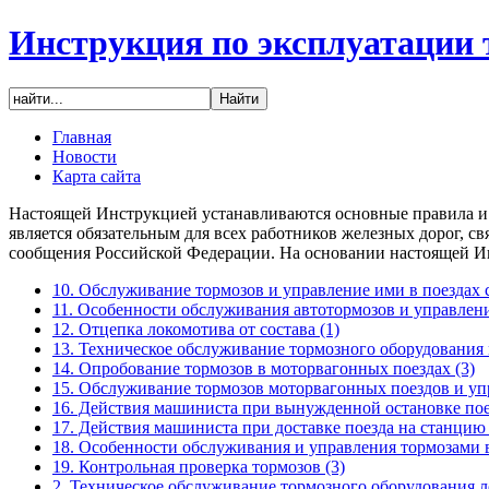
Инструкция по эксплуатации 
Главная
Новости
Карта сайта
Настоящей Инструкцией устанавливаются основные правила и 
является обязательным для всех работников железных дорог, 
сообщения Российской Федерации. На основании настоящей Ин
10. Обслуживание тормозов и управление ими в поездах
11. Особенности обслуживания автотормозов и управлен
12. Отцепка локомотива от состава
(1)
13. Техническое обслуживание тормозного оборудования
14. Опробование тормозов в моторвагонных поездах
(3)
15. Обслуживание тормозов моторвагонных поездов и уп
16. Действия машиниста при вынужденной остановке пое
17. Действия машиниста при доставке поезда на станцию
18. Особенности обслуживания и управления тормозами 
19. Контрольная проверка тормозов
(3)
2. Техническое обслуживание тормозного оборудования 