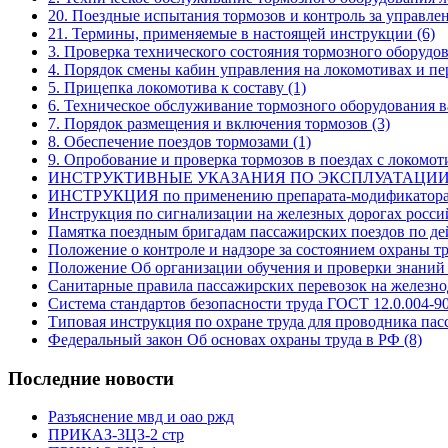
20. Поездные испытания тормозов и контроль за управле
21. Термины, применяемые в настоящей инструкции
(6)
3. Проверка технического состояния тормозного оборуд
4. Порядок смены кабин управления на локомотивах и п
5. Прицепка локомотива к составу
(1)
6. Техническое обслуживание тормозного оборудования 
7. Порядок размещения и включения тормозов
(3)
8. Обеспечение поездов тормозами
(1)
9. Опробование и проверка тормозов в поездах с локомо
ИНСТРУКТИВНЫЕ УКАЗАНИЯ ПО ЭКСПЛУАТАЦИ
ИНСТРУКЦИЯ по применению препарата-модификатор
Инструкция по сигнализации на железных дорогах росс
Памятка поездным бригадам пассажирских поездов по де
Положение о контроле и надзоре за состоянием охраны 
Положение Об организации обучения и проверки знаний
Санитарные правила пассажирских перевозок на желез
Система стандартов безопасности труда ГОСТ 12.0.004-9
Типовая инструкция по охране труда для проводника па
Федеральный закон Об основах охраны труда в РФ
(8)
Последние новости
Разъяснение мвд и оао ржд
ПРИКАЗ-3ЦЗ-2 стр