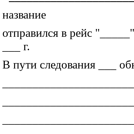
название
отправился в рейс "____
___ г.
В пути следования ___ об
______________________
______________________
______________________