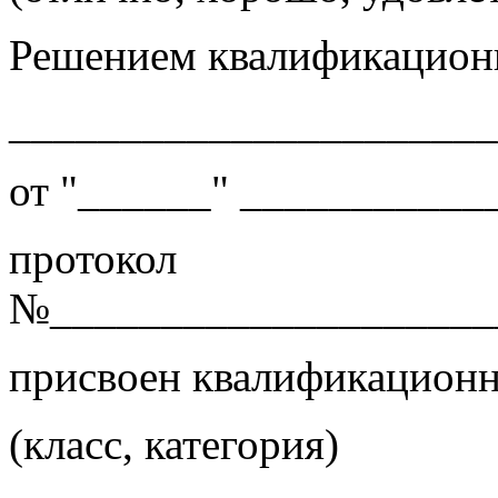
Решением квалификацион
______________________
от "______" ___________
протокол
№____________________
присвоен квалификационн
(класс, категория)
______________________