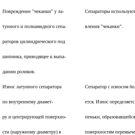
Повреждение "чеканки" у ла-
Сепараторы используют
тунного и полиамидного сепа-
вления "чеканки".
раторов цилиндрического под
шипника, приводящее к выпа-
данию роликов.
Износ латунного сепаратора
Сепаратор с износом бо
по внутреннему диамет-
ется. Износ определяетс
ру и центрирующей поверхно-
пеньки, образовавшейс
сти (наружному диаметру) в
поверхностям перемычек