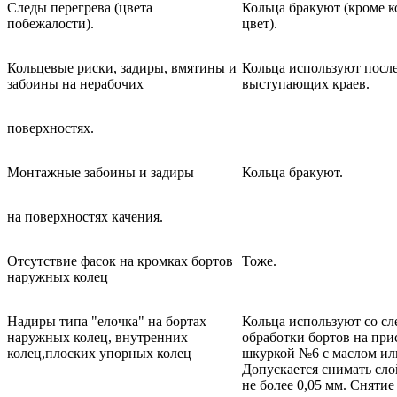
Следы перегрева (цвета
Кольца бракуют (кроме 
побежалости).
цвет).
Кольцевые риски, задиры, вмятины и
Кольца используют после
забоины на нерабочих
выступающих краев.
поверхностях.
Монтажные забоины и задиры
Кольца бракуют.
на поверхностях качения.
Отсутствие фасок на кромках бортов
Тоже.
наружных колец
Надиры типа "елочка" на бортах
Кольца используют со сл
наружных колец, внутренних
обработки бортов на пр
колец,плоских упорных колец
шкуркой №6 с маслом ил
Допускается снимать сл
не более 0,05 мм. Снятие