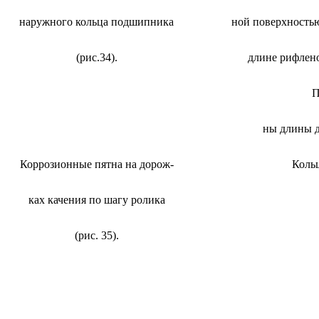
наружного кольца подшипника
ной поверхностью
(рис.34).
длине рифлено
П
ны длины д
Коррозионные пятна на дорож-
Кольц
ках качения по шагу ролика
(рис. 35).