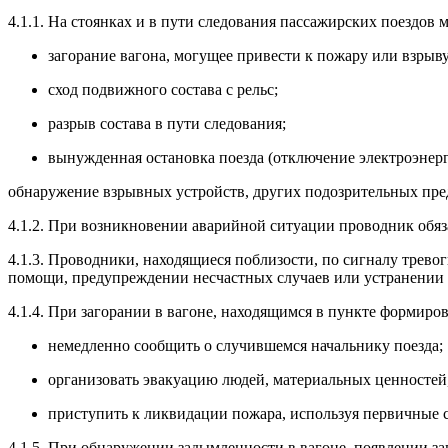
4.1.1. На стоянках и в пути следования пассажирских поездо
загорание вагона, могущее привести к пожару или взрыву
сход подвижного состава с рельс;
разрыв состава в пути следования;
вынужденная остановка поезда (отключение электроэнер
обнаружение взрывных устройств, других подозрительных пре
4.1.2. При возникновении аварийной ситуации проводник обяз
4.1.3. Проводники, находящиеся поблизости, по сигналу трево
помощи, предупреждении несчастных случаев или устранении
4.1.4. При загорании в вагоне, находящимся в пункте формиро
немедленно сообщить о случившемся начальнику поезда;
организовать эвакуацию людей, материальных ценностей
приступить к ликвидации пожара, используя первичные 
4.1.5. При обнаружении задымленности в вагоне, появлении з