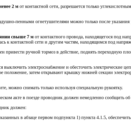
менее 2 м
от контактной сети, разрешается только углекислотн
душно-пенными огнетушителями можно только после указания ру
оянии свыше 7 м
от контактного провода, находящегося под нап
ась к контактной сети и другим частям, находящимся под напря
жен привести ручной тормоз в действие, поднять переходную пло
тся выключить электроснабжение и обесточить электрические це
евое положение, затем открывают крышку нижней секции электр
те, можно снимать только используя специальную рукоятку.
еском акте в поезде проводник должен немедленно сообщить об 
одник должен:
указанных в абзаце первом подпункта 1) пункта 4.1.5, обеспечи