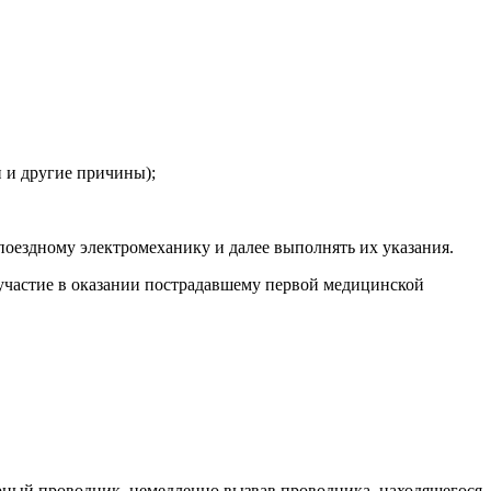
 и другие причины);
поездному электромеханику и далее выполнять их указания.
 участие в оказании пострадавшему первой медицинской
урный проводник, немедленно вызвав проводника, находящегося