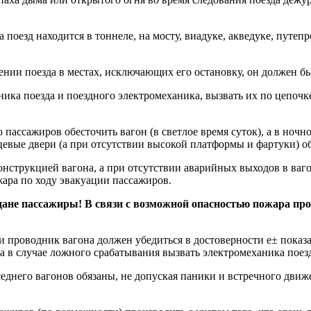
а поезд находится в тоннеле, на мосту, виадуке, акведуке, путе
нии поезда в местах, исключающих его остановку, он должен бы
ника поезда и поездного электромеханика, вызвать их по цепоч
 пассажиров обесточить вагон (в светлое время суток), а в ноч
евые двери (а при отсутствии высокой платформы и фартуки) об
онструкцией вагона, а при отсутствии аварийных выходов в ваг
жара по ходу эвакуации пассажиров.
ане пассажиры! В связи с возможной опасностью пожара про
и проводник вагона должен убедиться в достоверности е± показ
, а в случае ложного срабатывания вызвать электромеханика поез
еднего вагонов обязаны, не допуская паники и встречного движ