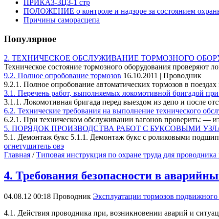
ПРИКАЗ-3ЦЗ-1 стр
ПОЛОЖЕНИЕ о контроле и надзоре за состоянием охраны 
Причины саморасцепа
Популярное
2. ТЕХНИЧЕСКОЕ ОБСЛУЖИВАНИЕ ТОРМОЗНОГО ОБО
Техническое состояние тормозного оборудования проверяют л
9.2. Полное опробование тормозов
16.10.2011 | Проводник
9.2.1. Полное опробование автоматических тормозов в поездах 
3.1. Перечень работ, выполняемых локомотивной бригадой пр
3.1.1. Локомотивная бригада перед выездом из депо и после отст
6.2. Технические требования на выполнение технического обс
6.2.1. При техническом обслуживании вагонов проверить: — изн
5. ПОРЯДОК ПРОИЗВОДСТВА РАБОТ С БУКСОВЫМИ УЗ
5.1. Демонтаж букс 5.1.1. Демонтаж букс с роликовыми подшип
огнетушитель овэ
Главная
/
Типовая инструкция по охране труда для проводник
4. Требования безопасности в аварийн
04.08.12 00:18
Проводник
Эксплуатации тормозов подвижного
4.1. Действия проводника при, возникновении аварий и ситуа