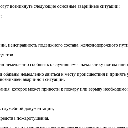
в могут возникнуть следующие основные аварийные ситуации:
;
гии, неисправность подвижного состава, железнодорожного пути
дметов.
ан немедленно сообщить о случившемся начальнику поезда или 
ги обязаны немедленно явиться к месту происшествия и принять
 возникшей аварийной ситуации.
вания, которое может привести к пожару или взрыву необходимо:
, служебной документации;
средства пожаротушения.
апаха дыма или открытого огня во время следования поезда деж