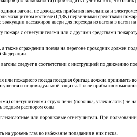
ажиров (по возможности) производить с учетом того, что огонь 
водники вагона, не дожидаясь прибытия начальника и электроме
зодымозащитном костюме (ГДЗК) первичными средствами пожар
е эвакуации пассажиров двери для перехода из вагона в вагон н
сту пожара с огнетушителями или с другими средствами пожарот
на, а также ограждении поезда на перегоне проводник должен п
й Федерации.
я вагоны следует в соответствии с инструкцией по движению по
ия или пожарного поезда поездная бригада должна принимать вс
отушения и индивидуальной защиты. После прибытия командног
ыми) огнетушителями струю пены (порошка, углекислоты) не н
ть водным раствором соды.
 углекислотные или порошковые огнетушители. При пользовании 
ь на уровень глаз во избежание попадания в них песка.