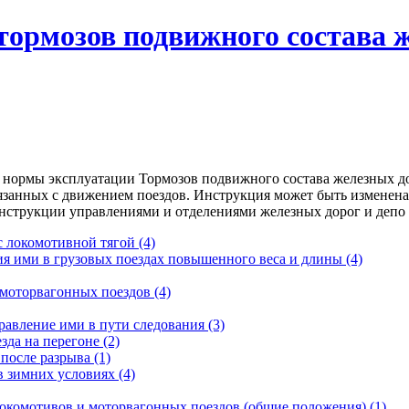
тормозов подвижного состава 
нормы эксплуатации Тормозов подвижного состава железных до
связанных с движением поездов. Инструкция может быть изменен
струкции управлениями и отделениями железных дорог и депо 
 с локомотивной тягой
(4)
ия ими в грузовых поездах повышенного веса и длины
(4)
 моторвагонных поездов
(4)
равление ими в пути следования
(3)
зда на перегоне
(2)
 после разрыва
(1)
в зимних условиях
(4)
локомотивов и моторвагонных поездов (общие положения)
(1)