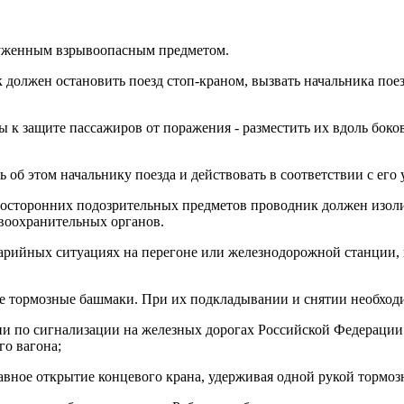
аруженным взрывоопасным предметом.
к должен остановить поезд стоп-краном, вызвать начальника по
ы к защите пассажиров от поражения - разместить их вдоль бок
 об этом начальнику поезда и действовать в соответствии с его 
х посторонних подозрительных предметов проводник должен изол
авоохранительных органов.
арийных ситуациях на перегоне или железнодорожной станции, 
ые тормозные башмаки. При их подкладывании и снятии необходи
ии по сигнализации на железных дорогах Российской Федерации
го вагона;
вное открытие концевого крана, удерживая одной рукой тормоз