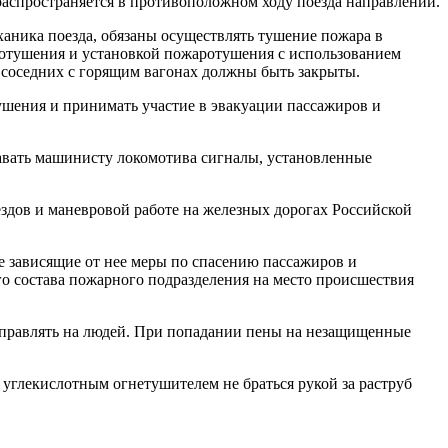
распространяется в противоположном ходу поезда направлении.
ханика поезда, обязаны осуществлять тушение пожара в
отушения и установкой пожаротушения с использованием
а соседних с горящим вагонах должны быть закрыты.
ушения и принимать участие в эвакуации пассажиров и
одавать машинисту локомотива сигналы, установленные
ездов и маневровой работе на железных дорогах Российской
е зависящие от нее меры по спасению пассажиров и
о состава пожарного подразделения на место происшествия
аправлять на людей. При попадании пены на незащищенные
углекислотным огнетушителем не браться рукой за раструб