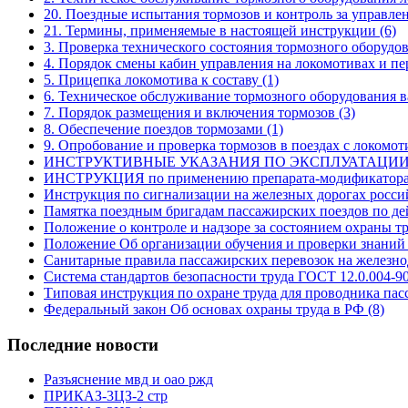
20. Поездные испытания тормозов и контроль за управле
21. Термины, применяемые в настоящей инструкции
(6)
3. Проверка технического состояния тормозного оборуд
4. Порядок смены кабин управления на локомотивах и п
5. Прицепка локомотива к составу
(1)
6. Техническое обслуживание тормозного оборудования 
7. Порядок размещения и включения тормозов
(3)
8. Обеспечение поездов тормозами
(1)
9. Опробование и проверка тормозов в поездах с локомо
ИНСТРУКТИВНЫЕ УКАЗАНИЯ ПО ЭКСПЛУАТАЦИ
ИНСТРУКЦИЯ по применению препарата-модификатор
Инструкция по сигнализации на железных дорогах росс
Памятка поездным бригадам пассажирских поездов по де
Положение о контроле и надзоре за состоянием охраны 
Положение Об организации обучения и проверки знаний
Санитарные правила пассажирских перевозок на желез
Система стандартов безопасности труда ГОСТ 12.0.004-9
Типовая инструкция по охране труда для проводника па
Федеральный закон Об основах охраны труда в РФ
(8)
Последние новости
Разъяснение мвд и оао ржд
ПРИКАЗ-3ЦЗ-2 стр