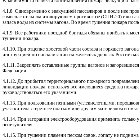
В зависимости от места возникновения пожара эвакуацию пасс
4.1.8. Одновременно с эвакуацией пассажиров и после нее про
самоспасательном изолирующем противогазе (СПИ-20) или га
запаса воды из системы вагона. Во время тушения пожара посл
4.1.9. Все работники поездной бригады обязаны прибыть к ме
тушении пожара.
4.1.10. При отцепке хвостовой части состава и горящего ваго
инструкцией по сигнализации на железных дорогах Российско
4.1.11. Закреплять оставленные группы вагонов и загоревшиес
Федерации.
4.1.12. До прибытия территориального пожарного подразделен
ликвидации пожара, используя все имеющиеся средства пожар
руководствоваться его указаниями.
4.1.13. При пользовании пенными (углекислотными, порошков
участки тела стереть ее платком или другим материалом и смы
4.1.14. При загорании электрооборудования применять только
огнетушителя.
4.1.15. При тушении пламени песком совок, лопату не поднимат