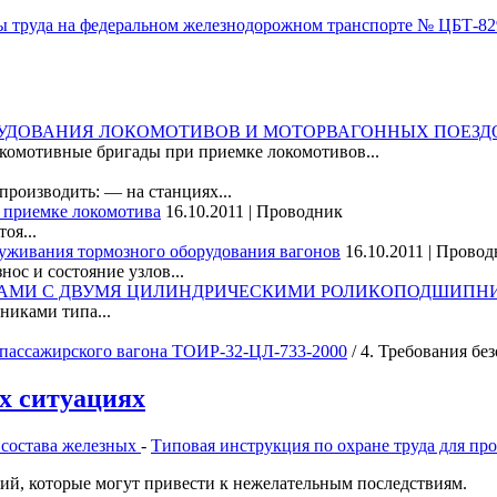
труда на федеральном железнодорожном транспорте № ЦБТ-829 
РУДОВАНИЯ ЛОКОМОТИВОВ И МОТОРВАГОННЫХ ПОЕЗД
окомотивные бригады при приемке локомотивов...
производить: — на станциях...
и приемке локомотива
16.10.2011 | Проводник
оя...
луживания тормозного оборудования вагонов
16.10.2011 | Прово
ос и состояние узлов...
ЛАМИ С ДВУМЯ ЦИЛИНДРИЧЕСКИМИ РОЛИКОПОДШИПНИКА
никами типа...
а пассажирского вагона ТОИР-32-ЦЛ-733-2000
/ 4. Требования бе
ых ситуациях
 состава железных
-
Типовая инструкция по охране труда для п
ций, которые могут привести к нежелательным последствиям.