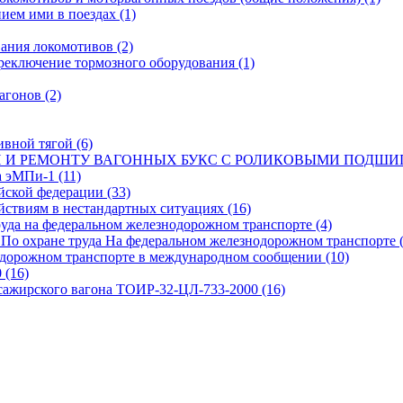
нием ими в поездах
(1)
ования локомотивов
(2)
ереключение тормозного оборудования
(1)
вагонов
(2)
тивной тягой
(6)
И И РЕМОНТУ ВАГОННЫХ БУКС С РОЛИКОВЫМИ ПОД
а эМПи-1
(11)
ийской федерации
(33)
йствиям в нестандартных ситуациях
(16)
труда на федеральном железнодорожном транспорте
(4)
 По охране труда На федеральном железнодорожном транспорте
нодорожном транспорте в международном сообщении
(10)
0
(16)
ссажирского вагона ТОИР-32-ЦЛ-733-2000
(16)