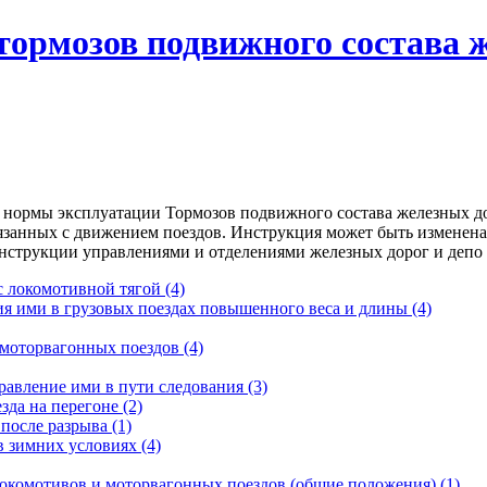
тормозов подвижного состава 
нормы эксплуатации Тормозов подвижного состава железных до
связанных с движением поездов. Инструкция может быть изменен
струкции управлениями и отделениями железных дорог и депо 
 с локомотивной тягой
(4)
ия ими в грузовых поездах повышенного веса и длины
(4)
 моторвагонных поездов
(4)
равление ими в пути следования
(3)
зда на перегоне
(2)
 после разрыва
(1)
в зимних условиях
(4)
локомотивов и моторвагонных поездов (общие положения)
(1)