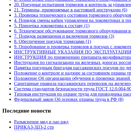
20. Поездные испытания тормозов и контроль за управле
21. Термины, применяемые в настоящей инструкции
(6)
3. Проверка технического состояния тормозного оборуд
4. Порядок смены кабин управления на локомотивах и п
5. Прицепка локомотива к составу
(1)
6. Техническое обслуживание тормозного оборудования 
7. Порядок размещения и включения тормозов
(3)
8. Обеспечение поездов тормозами
(1)
9. Опробование и проверка тормозов в поездах с локомо
ИНСТРУКТИВНЫЕ УКАЗАНИЯ ПО ЭКСПЛУАТАЦИ
ИНСТРУКЦИЯ по применению препарата-модификатор
Инструкция по сигнализации на железных дорогах росс
Памятка поездным бригадам пассажирских поездов по де
Положение о контроле и надзоре за состоянием охраны 
Положение Об организации обучения и проверки знаний
Санитарные правила пассажирских перевозок на желез
Система стандартов безопасности труда ГОСТ 12.0.004-9
Типовая инструкция по охране труда для проводника па
Федеральный закон Об основах охраны труда в РФ
(8)
Последние новости
Разъяснение мвд и оао ржд
ПРИКАЗ-3ЦЗ-2 стр