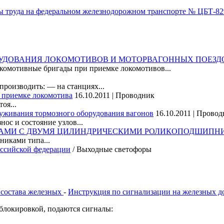
труда на федеральном железнодорожном транспорте № ЦБТ-829 
РУДОВАНИЯ ЛОКОМОТИВОВ И МОТОРВАГОННЫХ ПОЕЗД
окомотивные бригады при приемке локомотивов...
производить: — на станциях...
и приемке локомотива
16.10.2011 | Проводник
оя...
луживания тормозного оборудования вагонов
16.10.2011 | Прово
ос и состояние узлов...
ЛАМИ С ДВУМЯ ЦИЛИНДРИЧЕСКИМИ РОЛИКОПОДШИПНИКА
никами типа...
оссийской федерации
/ Выходные светофоры
 состава железных
-
Инструкция по сигнализации на железных д
блокировкой, подаются сигналы: