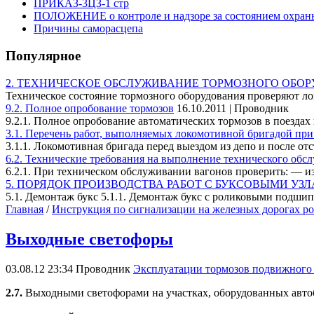
ПРИКАЗ-3ЦЗ-1 стр
ПОЛОЖЕНИЕ о контроле и надзоре за состоянием охраны 
Причины саморасцепа
Популярное
2. ТЕХНИЧЕСКОЕ ОБСЛУЖИВАНИЕ ТОРМОЗНОГО ОБО
Техническое состояние тормозного оборудования проверяют л
9.2. Полное опробование тормозов
16.10.2011 | Проводник
9.2.1. Полное опробование автоматических тормозов в поездах 
3.1. Перечень работ, выполняемых локомотивной бригадой пр
3.1.1. Локомотивная бригада перед выездом из депо и после отст
6.2. Технические требования на выполнение технического обс
6.2.1. При техническом обслуживании вагонов проверить: — изн
5. ПОРЯДОК ПРОИЗВОДСТВА РАБОТ С БУКСОВЫМИ УЗ
5.1. Демонтаж букс 5.1.1. Демонтаж букс с роликовыми подшип
Главная
/
Инструкция по сигнализации на железных дорогах р
Выходные светофоры
03.08.12 23:34
Проводник
Эксплуатации тормозов подвижного
2.7.
Выходными светофорами на участках, оборудованных авто