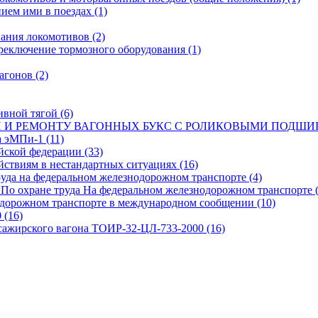
нием ими в поездах
(1)
ования локомотивов
(2)
ереключение тормозного оборудования
(1)
вагонов
(2)
тивной тягой
(6)
И И РЕМОНТУ ВАГОННЫХ БУКС С РОЛИКОВЫМИ ПОД
а эМПи-1
(11)
ийской федерации
(33)
йствиям в нестандартных ситуациях
(16)
труда на федеральном железнодорожном транспорте
(4)
 По охране труда На федеральном железнодорожном транспорте
нодорожном транспорте в международном сообщении
(10)
0
(16)
ссажирского вагона ТОИР-32-ЦЛ-733-2000
(16)